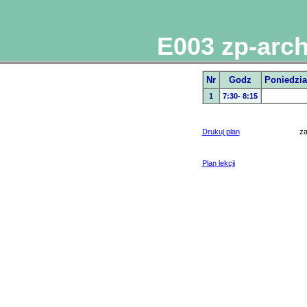
E003 zp-arch
Nr
Godz
Poniedzia
1
7:30- 8:15
Drukuj plan
z
Plan lekcji