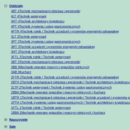
Oddziały
4BT 4Technik mechanizacji rolnictwa i agrotroniki
4LT 4Technik weterynarii
4HT 4Technik architektury krajobrazu
4PT 4Technik żywienia i usług gastronomicznych
4FTR 4Technik rolnik / Technik urządzeń i systemów energetyki odnawialnej
3LT 3Technik weterynarii
3PT 3Technik żywienia i usług gastronomicznych
3RT 3Technik urządzeń i systemów energetyki odnawialnej
3HT 3Technik architektury krajobrazu
3FTL 3Technik rolnik / Technik weterynarii
3BT 3Technik mechanizacji rolnictwa i agrotroniki
3BB 3Mechanik-operator maszyn i pojazdów rolniczych
3AB 3Kucharz
2FTR 2Technik rolnik / Technik urządzeń i systemów energetyki odnawialnej
2BTH 2Technik mechanizacji rolnictwa i agrotroniki / Technik architektury krajobrazu
2LTP 2Technik weterynarii / Technik żywienia i usług gastronomicznych
2BBA 2Mechanik-operator pojazdów i maszyn rolniczych / Kucharz
1BTR 1Technik mechanizacji rolnictwa i agrotroniki / Technik urządzeń i systemów e
1PTH 1Technik żywienia i usług gastronomicznych / Technik architektury krajobrazu
1FTL 1Technik rolnik / Technik weterynarii
1BBA 1Mechanik-operator pojazdów i maszyn rolniczych / kucharz
Nauczyciele
Sale